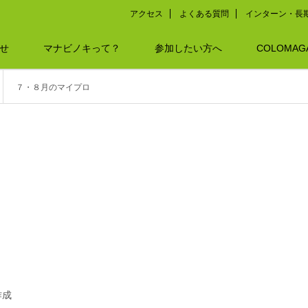
アクセス
よくある質問
インターン・長
せ
マナビノキって？
参加したい方へ
COLOMAG
７・８月のマイプロ
作成