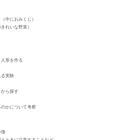
ャ（中におみくじ）
のきれいな野菜）
り人形を作る
れる実験
りから探す
るのかについて考察
特徴
飼うときに注意することなど