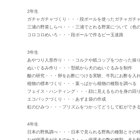
2年生
ガチャガチャづくり・・・段ボールを使ったガチャガチ
三浦の野菜しらべ・・・三浦でとれる野菜について（色
コロコロめいろ・・・段ボールで作るビー玉迷路
3年生
あやつり人形作り・・・コルクや紙コップをつかった操
ぬいぐるみ作り・・・型紙から犬のぬいぐるみを制作
酸の研究・・・卵をお酢につける実験、牛乳にお酢を入
植物の標本づくり・・・葉っぱから植物の種類を調べる
フェイス・ハンティング・・・顔に見えるものを身の回
エコバックづくり・・・あずま袋の作成
虹のひみつ・・・プリズムをつかってどうして虹ができ
4年生
日本の野鳥調べ・・・日本で見られる野鳥の種類とその
なぜ保護犬が出るのか？・・・保護犬の数や種類、犬を